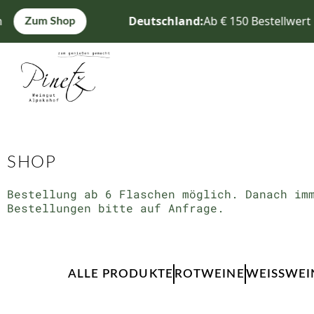
Zum
Deutschland:
Ab € 150 Bestellwert k
Zum Shop
Inhalt
springen
SHOP
Bestellung ab 6 Flaschen möglich. Danach im
Bestellungen bitte auf Anfrage.
ALLE PRODUKTE
ROTWEINE
WEISSWEIN