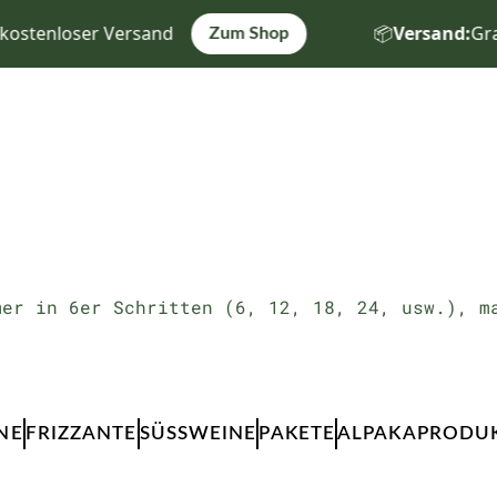
ostenloser Versand
📦
Versand:
Grati
Zum Shop
mer in 6er Schritten (6, 12, 18, 24, usw.), m
E
FRIZZANTE
SÜSSWEINE
PAKETE
ALPAKAPRODU