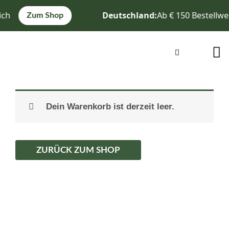
Zum
ich
Deutschland:
Ab € 150 Bestellwe
Zum Shop
Inhalt
springen
Warenkorb
Dein Warenkorb ist derzeit leer.
ZURÜCK ZUM SHOP