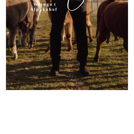
Weingu
t
Alpakahof