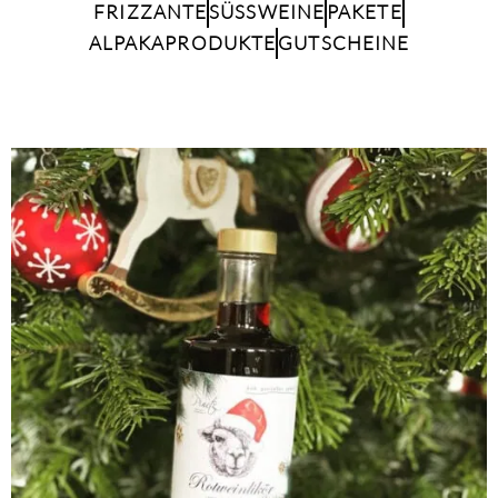
FRIZZANTE
SÜSSWEINE
PAKETE
ALPAKAPRODUKTE
GUTSCHEINE