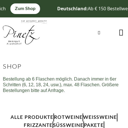
Zum
ch
Deutschland:
Ab € 150 Bestellwer
Zum Shop
Inhalt
springen
Warenkorb
SHOP
Bestellung ab 6 Flaschen möglich. Danach immer in 6er
Schritten (6, 12, 18, 24, usw.), max. 48 Flaschen. Größere
Bestellungen bitte auf Anfrage.
ALLE PRODUKTE
ROTWEINE
WEISSWEINE
FRIZZANTE
SÜSSWEINE
PAKETE