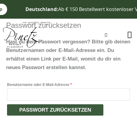
Zum
Erforderlich
Deutschland:
Ab € 150 Bestellwert kostenloser 
p
Inhalt
springen
Passwort zurücksetzen
Warenkorb
Hast du dein Passwort vergessen? Bitte gib deinen
Benutzernamen oder E-Mail-Adresse ein. Du
erhältst einen Link per E-Mail, womit du dir ein
neues Passwort erstellen kannst.
Benutzername oder E-Mail-Adresse
*
PASSWORT ZURÜCKSETZEN